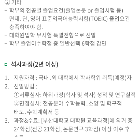
② 기타
학부의 전공별 졸업요건(졸업논문 or 졸업시험 등)
면제. 단, 영어 표준외국어능력시험(TOEIC) 졸업요건
충족하여야 함.
대학원입학 무시험 특별전형으로 선발
학부 졸업이수학점 중 일반선택 6학점 감면
석사과정(2년 이상)
지원자격 : 국내․외 대학에서 학사학위 취득(예정)자
선발방법 :
①서류심사: 하위과정(학사 및 석사) 성적 및 연구실적
②면접심사: 전공분야 수학능력․소양 및 학구적
태도․수학계획서 등
과정&수료: [부산대학교 대학원 교육과정]에 의거 총
24학점(전공 21학점, 논문연구 3학점) 이상 이수 후