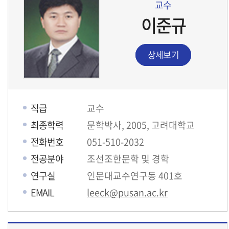
교수
이준규
상세보기
직급
교수
최종학력
문학박사, 2005, 고려대학교
전화번호
051-510-2032
전공분야
조선조한문학 및 경학
연구실
인문대교수연구동 401호
EMAIL
leeck@pusan.ac.kr