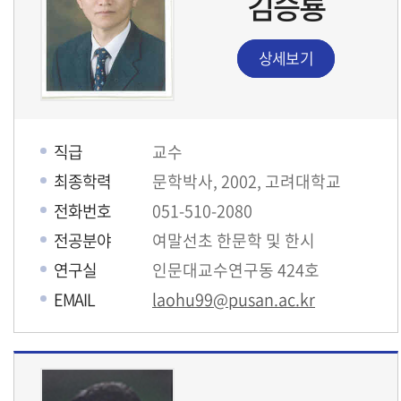
김승룡
상세보기
직급
교수
최종학력
문학박사, 2002, 고려대학교
전화번호
051-510-2080
전공분야
여말선초 한문학 및 한시
연구실
인문대교수연구동 424호
EMAIL
laohu99@pusan.ac.kr