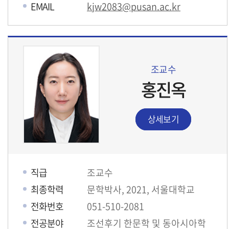
EMAIL
kjw2083@pusan.ac.kr
조교수
홍진옥
상세보기
직급
조교수
최종학력
문학박사, 2021, 서울대학교
전화번호
051-510-2081
전공분야
조선후기 한문학 및 동아시아학