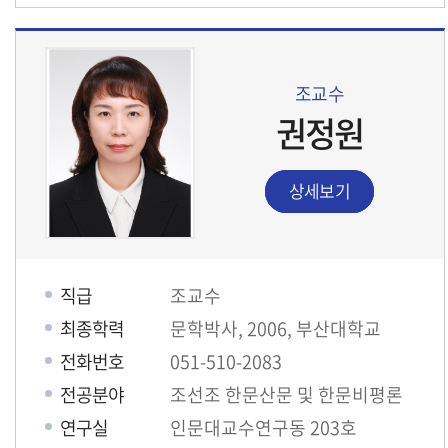
조교수
권정원
상세보기
직급
조교수
최종학력
문학박사, 2006, 부산대학교
전화번호
051-510-2083
전공분야
조선조 한문산문 및 한문비평론
연구실
인문대교수연구동 203호