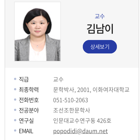
교수
김남이
상세보기
직급
교수
최종학력
문학박사, 2001, 이화여자대학교
전화번호
051-510-2063
전공분야
조선조한문학사
연구실
인문대교수연구동 426호
EMAIL
popodidi@daum.net