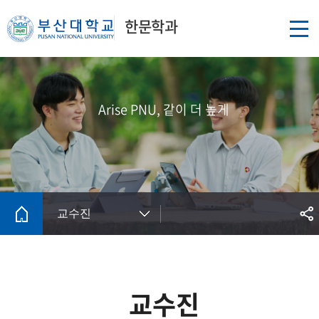
한문학과
Arise PNU, 같이 더 높게
교수진
교수진