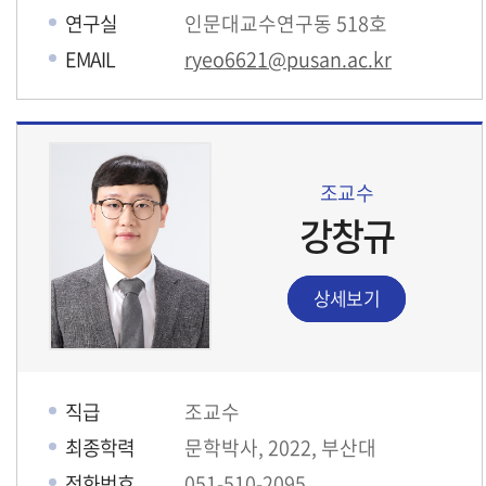
연구실
인문대교수연구동 518호
EMAIL
ryeo6621@pusan.ac.kr
조교수
강창규
상세보기
직급
조교수
최종학력
문학박사, 2022, 부산대
전화번호
051-510-2095