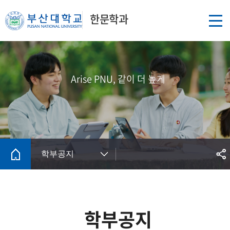
한문학과
Arise PNU, 같이 더 높게
학부공지
학부공지