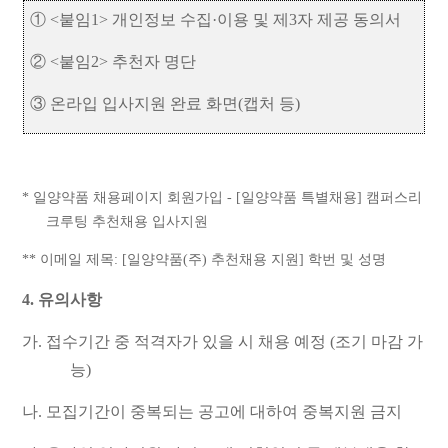
①
<
붙임
1>
개인정보 수집
·
이용 및 제
3
자 제공 동의서
②
<
붙임
2>
추천자 명단
③
온라입 입사지원 완료 화면
(
캡처 등
)
*
일양약품 채용페이지 회원가입
- [
일양약품 특별채용
]
캠퍼스리
크루팅 추천채용 입사지원
**
이메일 제목
: [
일양약품
(
주
)
추천채용 지원
]
학번 및 성명
4.
유의사항
가
.
접수기간 중 적격자가 있을 시 채용 예정
(
조기 마감 가
능
)
나
.
모집기간이 중복되는 공고에 대하여 중복지원 금지