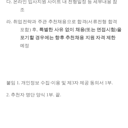
다
.
온라인 입사지원 사이트 내 전형일정 등 세부내용 참
조
라
.
취업전략과 주관 추천채용으로 합격
(
서류전형 합격
포함
)
후
,
특별한 사유 없이 채용
(
또는 면접시험
)
을
포기할 경우에는 향후 추천채용 지원 자격 제한
예정
붙임
1.
개인정보 수집
·
이용 및 제
3
자 제공 동의서
1
부
.
2.
추천자 명단 양식
1
부
.
끝
.