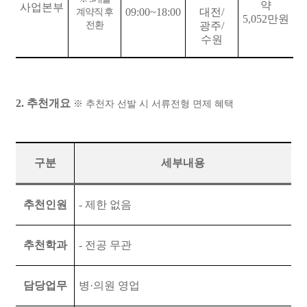
약
사업본부
09:00~18:00
대전
/
계약직 후
5,052
만원
전환
광주
/
수원
2.
추천개요
※
추천자 선발 시 서류전형 면제 혜택
구분
세부내용
추천인원
-
제한 없음
추천학과
-
전공 무관
담당업무
병
·
의원 영업