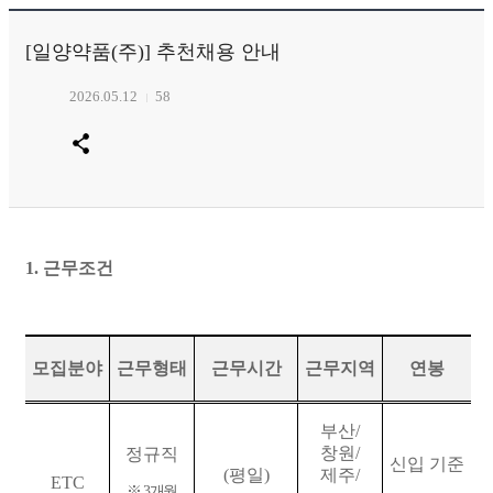
[일양약품(주)] 추천채용 안내
2026.05.12
58
1.
근무조건
모집분야
근무형태
근무시간
근무지역
연봉
부산
/
창원
/
정규직
신입 기준
(
평일
)
제주
/
ETC
※
3
개월