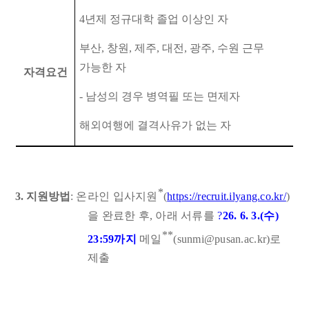
4
년제 정규대학 졸업 이상인 자
부산
,
창원
,
제주
,
대전
,
광주
,
수원 근무
가능한 자
자격요건
-
남성의 경우 병역필 또는 면제자
해외여행에 결격사유가 없는 자
*
3.
지원방법
:
온라인 입사지원
(
https://recruit.ilyang.co.kr/
)
을 완료한 후
,
아래 서류를
?
26. 6. 3.(
수
)
**
23:59
까지
메일
(sunmi@pusan.ac.kr)
로
제출