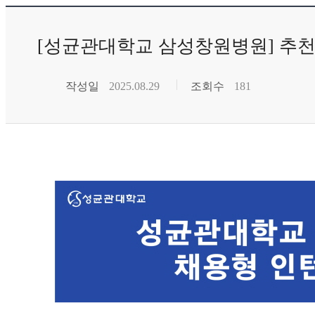
[성균관대학교 삼성창원병원] 추
작성일
2025.08.29
조회수
181