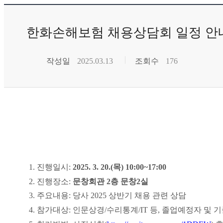
한화손해보험 채용상담회 일정 안
작성일
2025.03.13
조회수
176
1.
진행일시
:
2025. 3. 20.(
목
) 10:00~17:00
2.
진행장소
:
문창회관
2
층 문창
2
실
3.
주요내용
:
당사
2025
상반기 채용 관련 상담
4.
참가대상
:
인문상경
/
수리통계
/IT
등
,
졸업예정자 및 