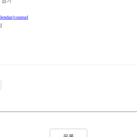
 참가
alendar/counsel
정