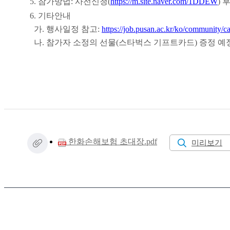
5.
참가방법
:
사전신청
(
https://m.site.naver.com/1DDEW
)
후
6.
기타안내
가
.
행사일정 참고
:
https://job.pusan.ac.kr/ko/community/c
나
.
참가자 소정의 선물
(
스타벅스 기프트카드
)
증정 예
한화손해보험 초대장.pdf
미리보기